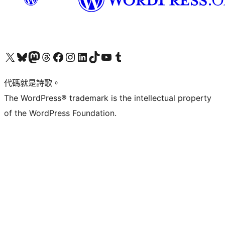
Visit our X (formerly Twitter) account
Visit our Bluesky account
Visit our Mastodon account
Visit our Threads account
訪問我們的 Facebook 專頁
Visit our Instagram account
Visit our LinkedIn account
Visit our TikTok account
Visit our YouTube channel
Visit our Tumblr account
代碼就是詩歌。
The WordPress® trademark is the intellectual property
of the WordPress Foundation.