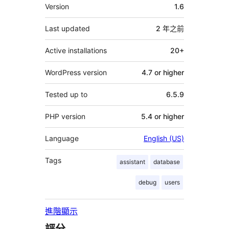
其
Version
1.6
它
Last updated
2 年
之前
Active installations
20+
WordPress version
4.7 or higher
Tested up to
6.5.9
PHP version
5.4 or higher
Language
English (US)
Tags
assistant
database
debug
users
進階顯示