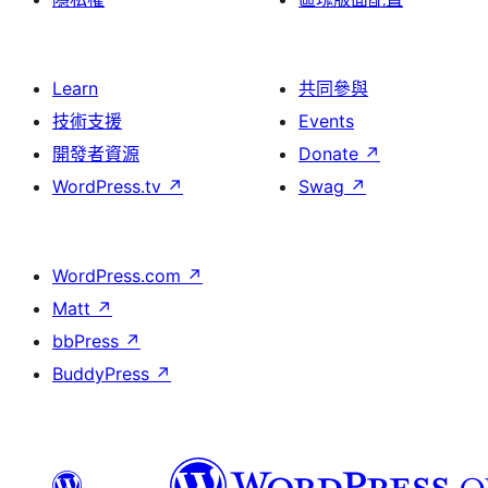
Learn
共同參與
技術支援
Events
開發者資源
Donate
↗
WordPress.tv
↗
Swag
↗
WordPress.com
↗
Matt
↗
bbPress
↗
BuddyPress
↗