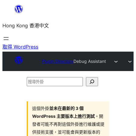
跳
至
Hong Kong 香港中文
主
要
內
取得 WordPress
容
Plugin Directory
Debug Assistant
搜
尋
外
掛
這個外掛
並未在最新的 3 個
WordPress 主要版本上進行測試
。開
發者可能不再對這個外掛進行維護或提
供技術支援，並可能會與更新版本的