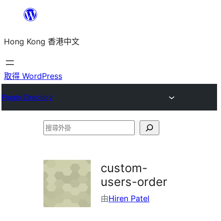
跳
至
Hong Kong 香港中文
主
要
內
取得 WordPress
容
Plugin Directory
搜
尋
外
custom-
掛
users-order
由
Hiren Patel