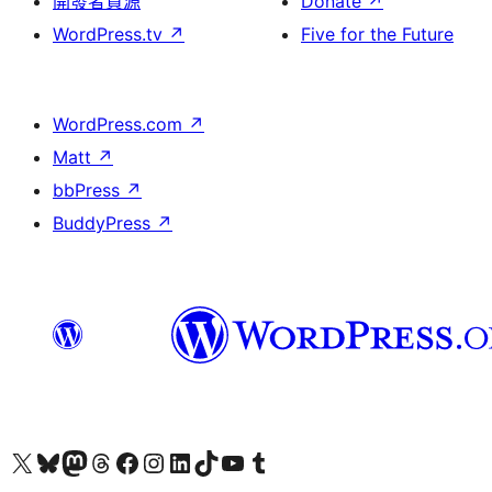
開發者資源
Donate
↗
WordPress.tv
↗
Five for the Future
WordPress.com
↗
Matt
↗
bbPress
↗
BuddyPress
↗
Visit our X (formerly Twitter) account
Visit our Bluesky account
Visit our Mastodon account
Visit our Threads account
訪問我們的 Facebook 專頁
Visit our Instagram account
Visit our LinkedIn account
Visit our TikTok account
Visit our YouTube channel
Visit our Tumblr account