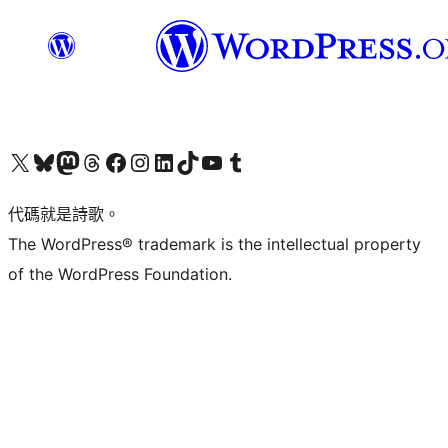
Visit our X (formerly Twitter) account
Visit our Bluesky account
Visit our Mastodon account
Visit our Threads account
訪問我們的 Facebook 專頁
Visit our Instagram account
Visit our LinkedIn account
Visit our TikTok account
Visit our YouTube channel
Visit our Tumblr account
代碼就是詩歌。
The WordPress® trademark is the intellectual property
of the WordPress Foundation.