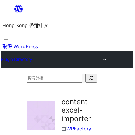
跳
至
Hong Kong 香港中文
主
要
內
取得 WordPress
容
Plugin Directory
搜
尋
外
content-
掛
excel-
importer
由
WPFactory