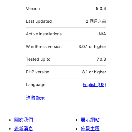
其
Version
5.0.4
它
Last updated
2 個月
之前
Active installations
N/A
WordPress version
3.0.1 or higher
Tested up to
7.0.3
PHP version
8.1 or higher
Language
English (US)
進階顯示
關於我們
展示網站
最新消息
佈景主題