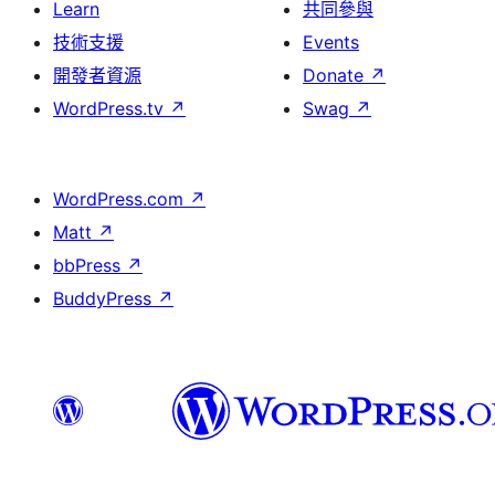
Learn
共同參與
技術支援
Events
開發者資源
Donate
↗
WordPress.tv
↗
Swag
↗
WordPress.com
↗
Matt
↗
bbPress
↗
BuddyPress
↗