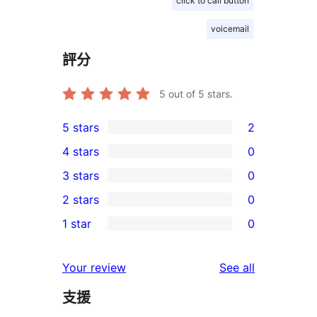
click to call button
voicemail
評分
5
out of 5 stars.
5 stars
2
2
4 stars
0
5-
0
3 stars
0
star
4-
0
2 stars
0
reviews
star
3-
0
1 star
0
reviews
star
2-
0
reviews
star
1-
reviews
Your review
See all
reviews
star
支援
reviews