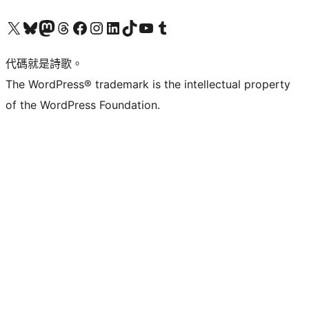
Visit our X (formerly Twitter) account
Visit our Bluesky account
Visit our Mastodon account
Visit our Threads account
訪問我們的 Facebook 專頁
Visit our Instagram account
Visit our LinkedIn account
Visit our TikTok account
Visit our YouTube channel
Visit our Tumblr account
代碼就是詩歌。
The WordPress® trademark is the intellectual property
of the WordPress Foundation.