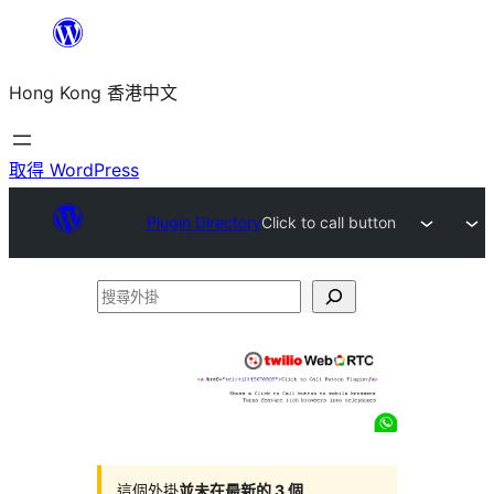
跳
至
Hong Kong 香港中文
主
要
內
取得 WordPress
容
Plugin Directory
Click to call button
搜
尋
外
掛
這個外掛
並未在最新的 3 個