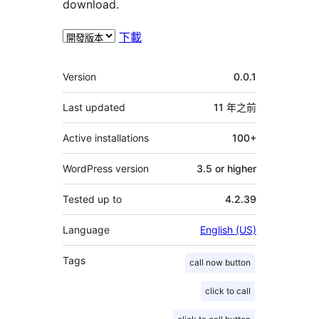
download.
下載
其
Version
0.0.1
它
Last updated
11 年
之前
Active installations
100+
WordPress version
3.5 or higher
Tested up to
4.2.39
Language
English (US)
Tags
call now button
click to call