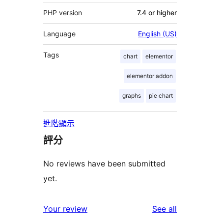
PHP version
7.4 or higher
Language
English (US)
Tags
chart
elementor
elementor addon
graphs
pie chart
進階顯示
評分
No reviews have been submitted
yet.
reviews
Your review
See all