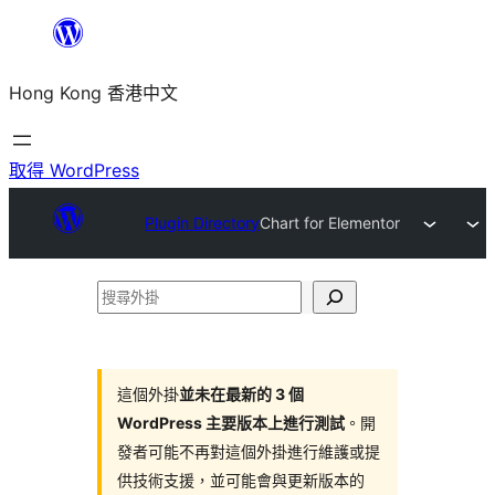
跳
至
Hong Kong 香港中文
主
要
內
取得 WordPress
容
Plugin Directory
Chart for Elementor
搜
尋
外
掛
這個外掛
並未在最新的 3 個
WordPress 主要版本上進行測試
。開
發者可能不再對這個外掛進行維護或提
供技術支援，並可能會與更新版本的