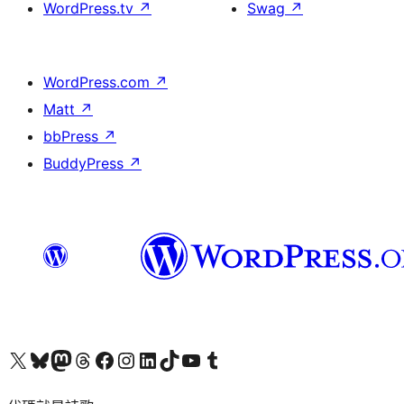
WordPress.tv
↗
Swag
↗
WordPress.com
↗
Matt
↗
bbPress
↗
BuddyPress
↗
Visit our X (formerly Twitter) account
Visit our Bluesky account
Visit our Mastodon account
Visit our Threads account
訪問我們的 Facebook 專頁
Visit our Instagram account
Visit our LinkedIn account
Visit our TikTok account
Visit our YouTube channel
Visit our Tumblr account