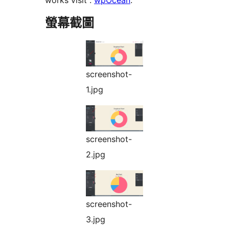
works visit :
wpOcean
.
螢幕截圖
screenshot-
1.jpg
screenshot-
2.jpg
screenshot-
3.jpg