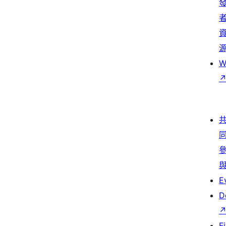
W
E
D
F