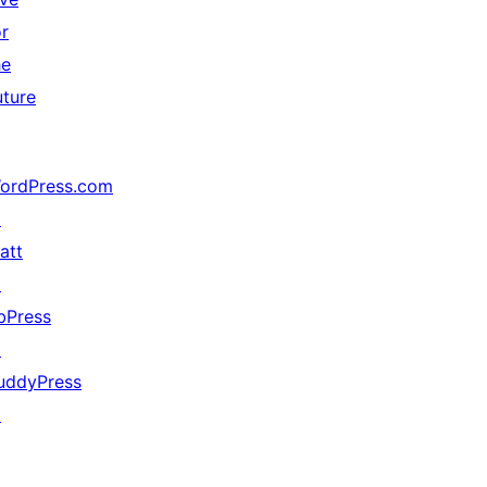
or
he
uture
ordPress.com
↗
att
↗
bPress
↗
uddyPress
↗