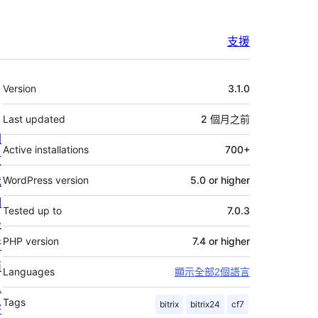
支援
其
Version
3.1.0
它
Last updated
2 個月
之前
關
Active installations
700+
於
我
WordPress version
5.0 or higher
們
Tested up to
7.0.3
最
PHP version
7.4 or higher
新
消
Languages
顯示全部2個語言
息
Tags
bitrix
bitrix24
cf7
寄