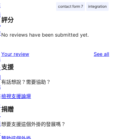
存
contact form 7
integration
隱
評分
私
權
No reviews have been submitted yet.
reviews
Your review
See all
展
支援
示
網
有話想說？需要協助？
站
佈
檢視支援論壇
景
捐贈
主
題
想要支援這個外掛的發展嗎？
外
贊助這個外掛