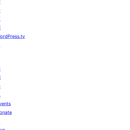
發
者
資
源
ordPress.tv
↗
共
同
參
與
vents
onate
↗
ive