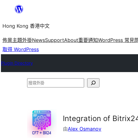
跳
至
Hong Kong 香港中文
主
要
佈景主題
外掛
News
Support
About
重要通知
WordPress 常見
內
取得 WordPress
容
Plugin Directory
搜
尋
外
掛
Integration of Bitrix
由
Alex Osmanov