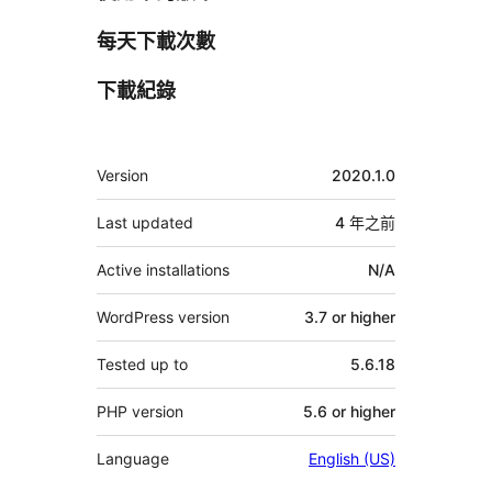
每天下載次數
下載紀錄
其
Version
2020.1.0
它
Last updated
4 年
之前
Active installations
N/A
WordPress version
3.7 or higher
Tested up to
5.6.18
PHP version
5.6 or higher
Language
English (US)