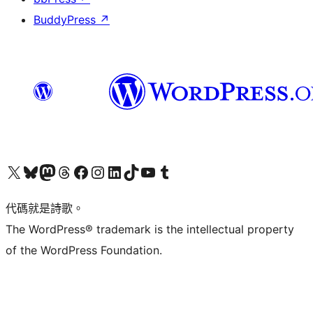
BuddyPress
↗
Visit our X (formerly Twitter) account
Visit our Bluesky account
Visit our Mastodon account
Visit our Threads account
訪問我們的 Facebook 專頁
Visit our Instagram account
Visit our LinkedIn account
Visit our TikTok account
Visit our YouTube channel
Visit our Tumblr account
代碼就是詩歌。
The WordPress® trademark is the intellectual property
of the WordPress Foundation.