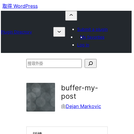
取得 WordPress
Submit a plugin
Plugin Directory
My favorites
Log in
搜
尋
外
buffer-my-
掛
post
由
Dejan Markovic