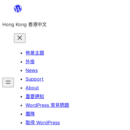
跳
至
Hong Kong 香港中文
主
要
內
容
佈景主題
外掛
News
Support
About
重要通知
WordPress 常見問題
團隊
取得 WordPress