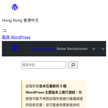
跳
至
Hong Kong 香港中文
主
要
內
取得 WordPress
容
Plugin Directory
Better Bandsintown
搜
尋
外
掛
這個外掛
並未在最新的 3 個
WordPress 主要版本上進行測試
。開
發者可能不再對這個外掛進行維護或提
供技術支援，並可能會與更新版本的