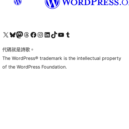
Visit our X (formerly Twitter) account
Visit our Bluesky account
Visit our Mastodon account
Visit our Threads account
訪問我們的 Facebook 專頁
Visit our Instagram account
Visit our LinkedIn account
Visit our TikTok account
Visit our YouTube channel
Visit our Tumblr account
代碼就是詩歌。
The WordPress® trademark is the intellectual property
of the WordPress Foundation.