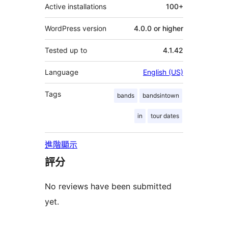
Active installations
100+
WordPress version
4.0.0 or higher
Tested up to
4.1.42
Language
English (US)
Tags
bands
bandsintown
in
tour dates
進階顯示
評分
No reviews have been submitted
yet.