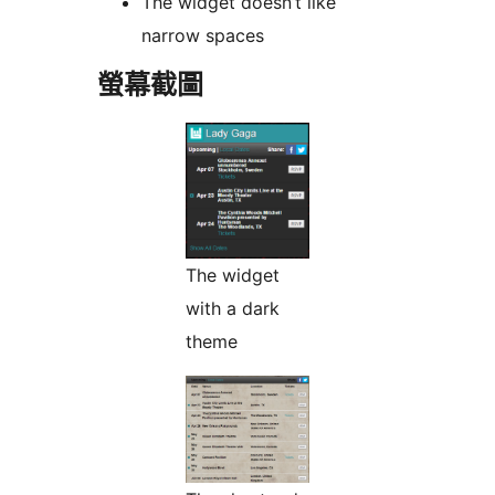
The widget doesn’t like
narrow spaces
螢幕截圖
The widget
with a dark
theme