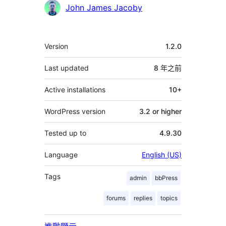
貢
John James Jacoby
獻
者
其
Version
1.2.0
它
Last updated
8 年
之前
Active installations
10+
WordPress version
3.2 or higher
Tested up to
4.9.30
Language
English (US)
Tags
admin
bbPress
forums
replies
topics