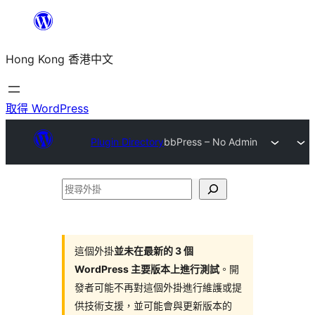
跳
至
Hong Kong 香港中文
主
要
內
取得 WordPress
容
Plugin Directory
bbPress – No Admin
搜
尋
外
掛
這個外掛
並未在最新的 3 個
WordPress 主要版本上進行測試
。開
發者可能不再對這個外掛進行維護或提
供技術支援，並可能會與更新版本的