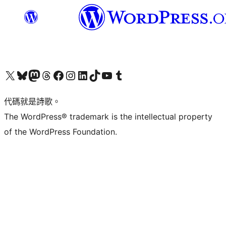
Visit our X (formerly Twitter) account
Visit our Bluesky account
Visit our Mastodon account
Visit our Threads account
訪問我們的 Facebook 專頁
Visit our Instagram account
Visit our LinkedIn account
Visit our TikTok account
Visit our YouTube channel
Visit our Tumblr account
代碼就是詩歌。
The WordPress® trademark is the intellectual property
of the WordPress Foundation.