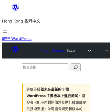
跳
至
Hong Kong 香港中文
主
要
內
取得 WordPress
容
Plugin Directory
Bazo
搜
尋
外
掛
這個外掛
並未在最新的 3 個
WordPress 主要版本上進行測試
。開
發者可能不再對這個外掛進行維護或提
供技術支援，並可能會與更新版本的