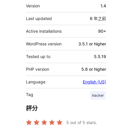
其
Version
1.4
它
Last updated
6 年
之前
Active installations
90+
WordPress version
3.5.1 or higher
Tested up to
5.5.19
PHP version
5.6 or higher
Language
English (US)
Tag
tracker
評分
5
out of 5 stars.