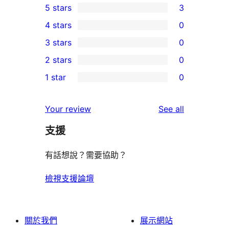
5 stars
3
3
4 stars
0
5-
0
3 stars
0
star
4-
0
2 stars
0
reviews
star
3-
0
1 star
0
reviews
star
2-
0
reviews
star
1-
reviews
Your review
See all
reviews
star
支援
reviews
有話想說？需要協助？
檢視支援論壇
關於我們
展示網站