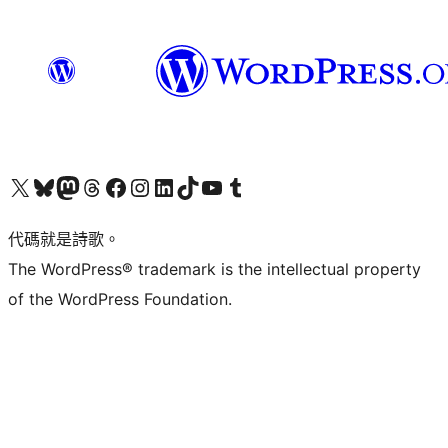
Visit our X (formerly Twitter) account
Visit our Bluesky account
Visit our Mastodon account
Visit our Threads account
訪問我們的 Facebook 專頁
Visit our Instagram account
Visit our LinkedIn account
Visit our TikTok account
Visit our YouTube channel
Visit our Tumblr account
代碼就是詩歌。
The WordPress® trademark is the intellectual property
of the WordPress Foundation.