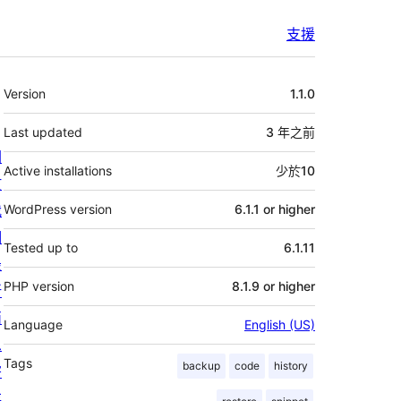
支援
其
Version
1.1.0
它
Last updated
3 年
之前
關
Active installations
少於10
於
我
WordPress version
6.1.1 or higher
們
Tested up to
6.1.11
最
PHP version
8.1.9 or higher
新
消
Language
English (US)
息
Tags
backup
code
history
寄
存