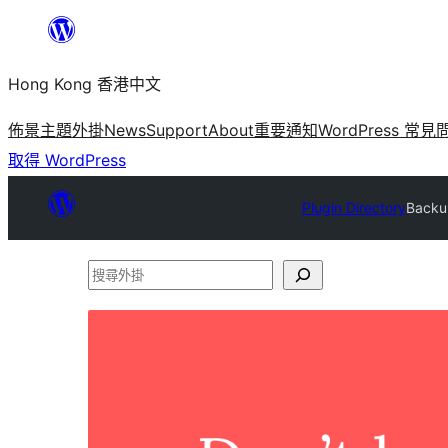
跳
至
Hong Kong 香港中文
主
要
佈景主題
外掛
News
Support
About
重要通知
WordPress 常見
內
取得 WordPress
容
Plugin Directory
Backup
搜
尋
外
掛