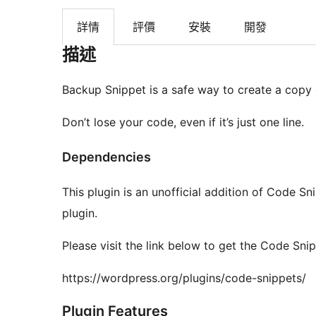
詳情
評價
安裝
開發
描述
Backup Snippet is a safe way to create a copy
Don’t lose your code, even if it’s just one line.
Dependencies
This plugin is an unofficial addition of Code Sn
plugin.
Please visit the link below to get the Code Snip
https://wordpress.org/plugins/code-snippets/
Plugin Features