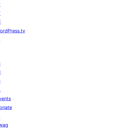
者
資
源
ordPress.tv
↗
共
同
參
與
vents
onate
↗
wag