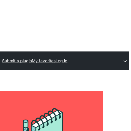
Submit a plugin
My favorites
Log in