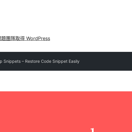
問題
團隊
取得 WordPress
 Snippets – Restore Code Snippet Easily