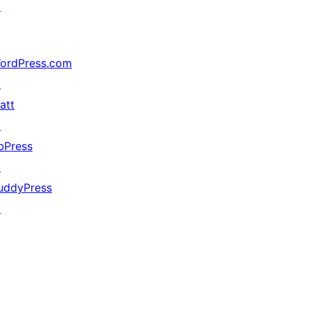
↗
ordPress.com
↗
att
↗
bPress
↗
uddyPress
↗