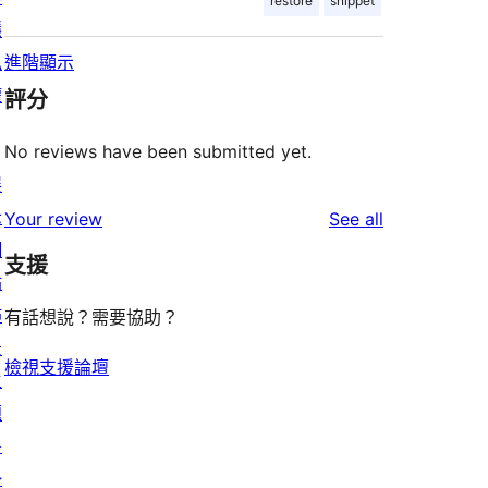
restore
snippet
隱
私
進階顯示
權
評分
No reviews have been submitted yet.
展
示
reviews
Your review
See all
網
支援
站
佈
有話想說？需要協助？
景
檢視支援論壇
主
題
外
掛