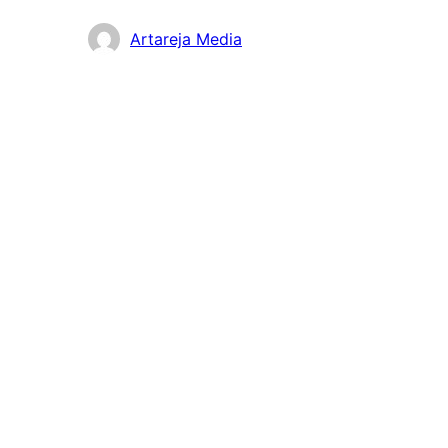
貢
Artareja Media
獻
者