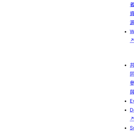
W
E
D
S