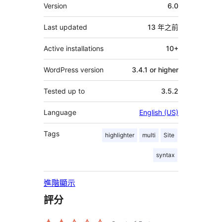
其
Version
6.0
它
Last updated
13 年
之前
Active installations
10+
WordPress version
3.4.1 or higher
Tested up to
3.5.2
Language
English (US)
Tags
highlighter
multi
Site
syntax
進階顯示
評分