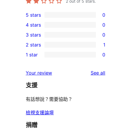
2
out of 5 stars.
5 stars
0
0
4 stars
0
5-
0
3 stars
0
star
4-
0
2 stars
1
reviews
star
3-
1
1 star
0
reviews
star
2-
0
reviews
star
1-
reviews
Your review
See all
review
star
支援
reviews
有話想說？需要協助？
檢視支援論壇
捐贈