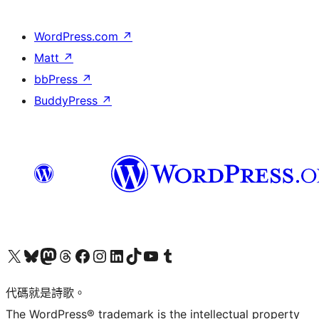
WordPress.com
↗
Matt
↗
bbPress
↗
BuddyPress
↗
Visit our X (formerly Twitter) account
Visit our Bluesky account
Visit our Mastodon account
Visit our Threads account
訪問我們的 Facebook 專頁
Visit our Instagram account
Visit our LinkedIn account
Visit our TikTok account
Visit our YouTube channel
Visit our Tumblr account
代碼就是詩歌。
The WordPress® trademark is the intellectual property