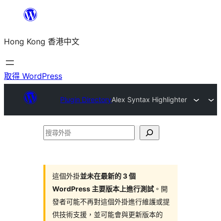
跳
至
Hong Kong 香港中文
主
要
內
取得 WordPress
容
Plugin Directory
Alex Syntax Highlighter
搜
尋
外
掛
這個外掛
並未在最新的 3 個
WordPress 主要版本上進行測試
。開
發者可能不再對這個外掛進行維護或提
供技術支援，並可能會與更新版本的